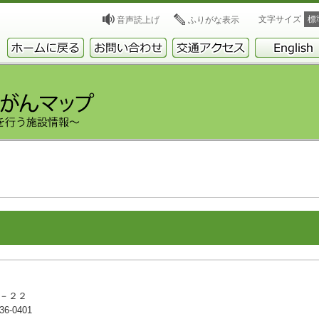
文字サイズ
標
音声読上げ
ふりがな表示
８－２２
6-0401