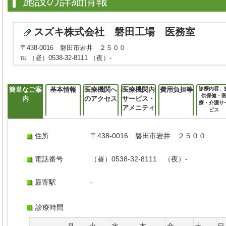
施設の詳細情報
スズキ株式会社 磐田工場 医務室
〒438-0016 磐田市岩井 ２５００
℡ （昼）0538-32-8111 （夜）-
簡単なご案
基本情報
医療機関へ
医療機関内
費用負担等
診療内容、
供保健・
内
のアクセス
サービス・
療・介護サ
アメニティ
ビス
住所
〒438-0016 磐田市岩井 ２５００
電話番号
（昼）0538-32-8111 （夜）-
最寄駅
-
診療時間