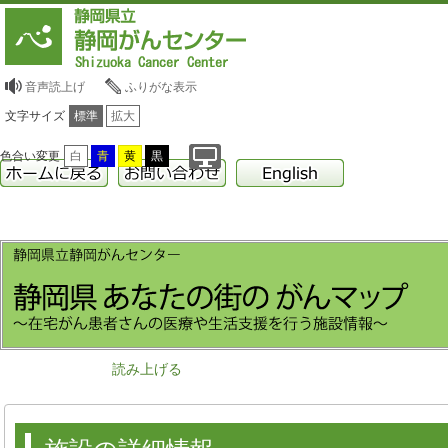
音声読上げ
ふりがな表示
文字サイズ
標準
拡大
色合い変更
白
青
黄
黒
読み上げる