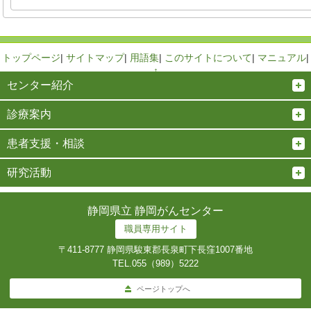
トップページ
|
サイトマップ
|
用語集
|
このサイトについて
|
マニュアル
|
↑
センター紹介
診療案内
患者支援・相談
研究活動
静岡県立 静岡がんセンター
職員専用サイト
〒411-8777 静岡県駿東郡長泉町下長窪1007番地
TEL.
055（989）5222
ページトップへ