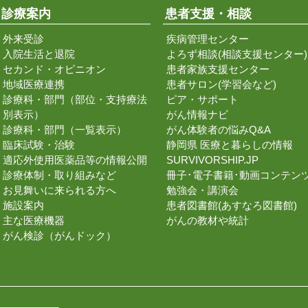
診療案内
患者支援・相談
外来受診
疾病管理センター
入院生活と退院
よろず相談(相談支援センター)
セカンド・オピニオン
患者家族支援センター
地域医療連携
患者サロン(学習会など)
診療科・部門（部位・支持療法
ピア・サポート
別表示）
がん情報ナビ
診療科・部門（一覧表示）
がん体験者の悩みQ&A
臨床試験・治験
静岡県 医療と暮らしの情報
適応外使用医薬品等の情報公開
SURVIVORSHIP.JP
診療体制・取り組みなど
冊子･電子書籍･動画コンテン
お見舞いに来られる方へ
勉強会・講演会
施設案内
患者図書館(あすなろ図書館)
主な医療機器
がんの教材や統計
がん検診（がんドック）