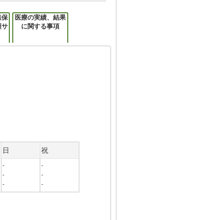
供保
医療の実績、結果
護サ
に関する事項
日
祝
-
-
-
-
-
-