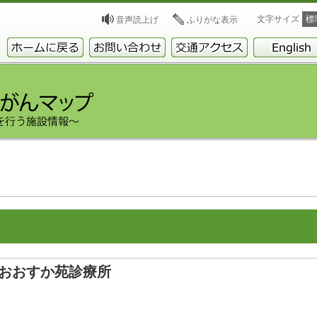
文字サイズ
標
音声読上げ
ふりがな表示
おおすか苑診療所