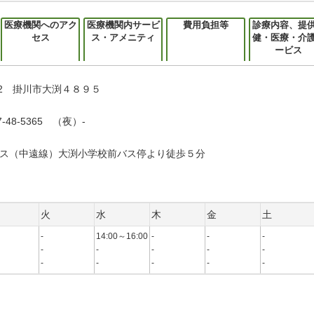
医療機関へのアク
医療機関内サービ
費用負担等
診療内容、提
セス
ス・アメニティ
健・医療・介
ービス
302 掛川市大渕４８９５
-48-5365 （夜）-
ス（中遠線）大渕小学校前バス停より徒歩５分
火
水
木
金
土
-
14:00～16:00
-
-
-
-
-
-
-
-
-
-
-
-
-