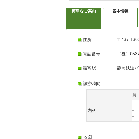
簡単なご案内
基本情報
住所
〒437-1
電話番号
（昼）0537
最寄駅
静岡鉄道バ
診療時間
月
-
内科
-
-
地図