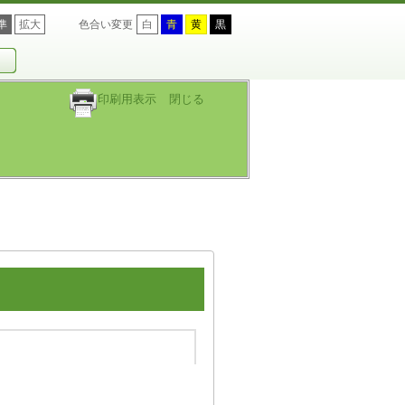
準
拡大
色合い変更
白
青
黄
黒
印刷用表示
閉じる