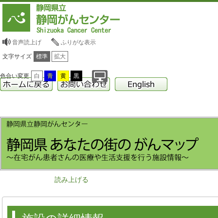
音声読上げ
ふりがな表示
文字サイズ
標準
拡大
色合い変更
白
青
黄
黒
読み上げる