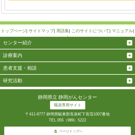
トップページ
|
サイトマップ
|
用語集
|
このサイトについて
|
マニュアル
|
↑
センター紹介
診療案内
患者支援・相談
研究活動
静岡県立 静岡がんセンター
職員専用サイト
〒411-8777 静岡県駿東郡長泉町下長窪1007番地
TEL.
055（989）5222
ページトップへ