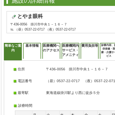
施設の詳細情報
とやま眼科
〒436-0056 掛川市中央１－１６－７
℡ （昼）0537-22-0717 （夜）0537-22-0717
簡単なご案
基本情報
医療機関へ
医療機関内
費用負担等
診療内容、
供保健・
内
のアクセス
サービス・
療・介護サ
アメニティ
ビス
住所
〒436-0056 掛川市中央１－１６－７
電話番号
（昼）0537-22-0717 （夜）0537-22-07
最寄駅
東海道線掛川駅より西に徒歩５分
診療時間