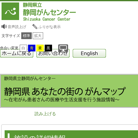
音声読上げ
ふりがな表示
文字サイズ
標準
拡大
色合い変更
白
青
黄
黒
読み上げる