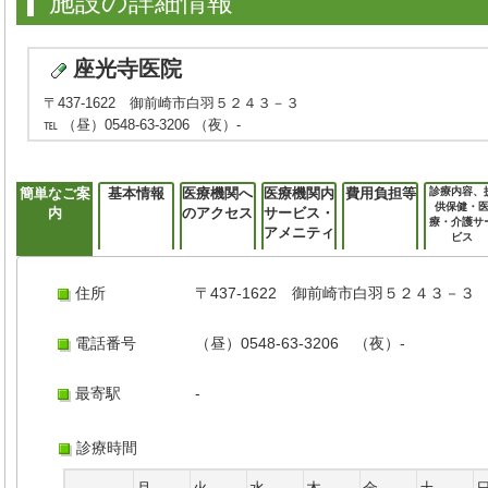
施設の詳細情報
座光寺医院
〒437-1622 御前崎市白羽５２４３－３
℡ （昼）0548-63-3206 （夜）-
簡単なご案
基本情報
医療機関へ
医療機関内
費用負担等
診療内容、
供保健・
内
のアクセス
サービス・
療・介護サ
アメニティ
ビス
住所
〒437-1622 御前崎市白羽５２４３－３
電話番号
（昼）0548-63-3206 （夜）-
最寄駅
-
診療時間