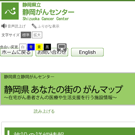
音声読上げ
ふりがな表示
文字サイズ
標準
拡大
色合い変更
白
青
黄
黒
読み上げる