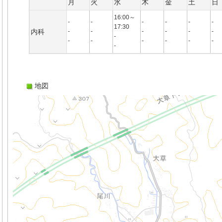
月
火
水
木
金
土
日
16:00～
-
-
-
-
-
-
17:30
内科
-
-
-
-
-
-
-
-
-
-
-
-
-
-
地図