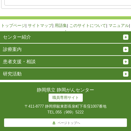
トップページ
|
サイトマップ
|
用語集
|
このサイトについて
|
マニュアル
|
↑
センター紹介
診療案内
患者支援・相談
研究活動
静岡県立 静岡がんセンター
職員専用サイト
〒411-8777 静岡県駿東郡長泉町下長窪1007番地
TEL.
055（989）5222
ページトップへ