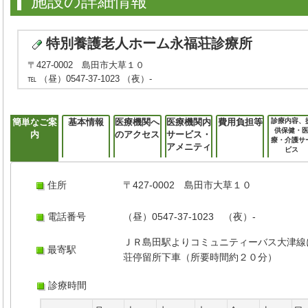
施設の詳細情報
特別養護老人ホーム永福荘診療所
〒427-0002 島田市大草１０
℡ （昼）0547-37-1023 （夜）-
簡単なご案
基本情報
医療機関へ
医療機関内
費用負担等
診療内容、
供保健・
内
のアクセス
サービス・
療・介護サ
アメニティ
ビス
住所
〒427-0002 島田市大草１０
電話番号
（昼）0547-37-1023 （夜）-
ＪＲ島田駅よりコミュニティーバス大津線
最寄駅
荘停留所下車（所要時間約２０分）
診療時間