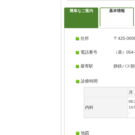
簡単なご案内
基本情報
住所
〒425-0
電話番号
（昼）054-
最寄駅
静鉄バス朝
診療時間
月
08:
内科
14:
-
地図