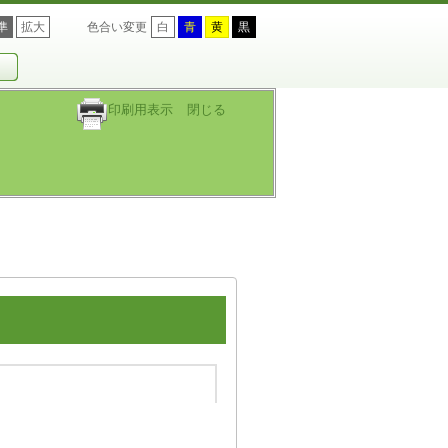
準
拡大
色合い変更
白
青
黄
黒
印刷用表示
閉じる