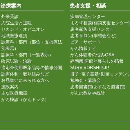
診療案内
患者支援・相談
外来受診
疾病管理センター
入院生活と退院
よろず相談(相談支援センター)
セカンド・オピニオン
患者家族支援センター
地域医療連携
患者サロン(学習会など)
診療科・部門（部位・支持療法
ピア・サポート
別表示）
がん情報ナビ
診療科・部門（一覧表示）
がん体験者の悩みQ&A
臨床試験・治験
静岡県 医療と暮らしの情報
適応外使用医薬品等の情報公開
SURVIVORSHIP.JP
診療体制・取り組みなど
冊子･電子書籍･動画コンテン
お見舞いに来られる方へ
勉強会・講演会
施設案内
患者図書館(あすなろ図書館)
主な医療機器
がんの教材や統計
がん検診（がんドック）