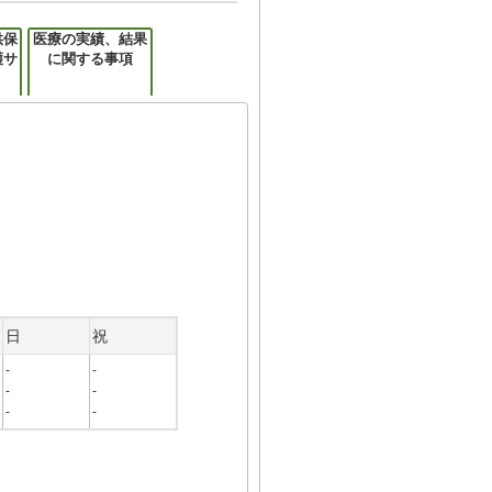
供保
医療の実績、結果
護サ
に関する事項
日
祝
-
-
-
-
-
-