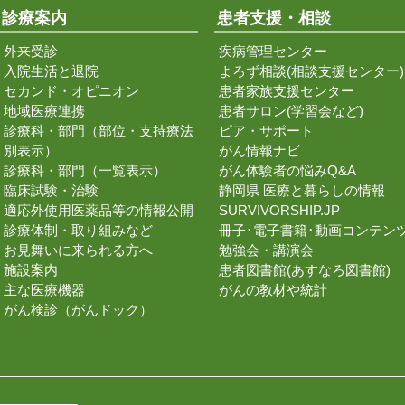
診療案内
患者支援・相談
外来受診
疾病管理センター
入院生活と退院
よろず相談(相談支援センター)
セカンド・オピニオン
患者家族支援センター
地域医療連携
患者サロン(学習会など)
診療科・部門（部位・支持療法
ピア・サポート
別表示）
がん情報ナビ
診療科・部門（一覧表示）
がん体験者の悩みQ&A
臨床試験・治験
静岡県 医療と暮らしの情報
適応外使用医薬品等の情報公開
SURVIVORSHIP.JP
診療体制・取り組みなど
冊子･電子書籍･動画コンテン
お見舞いに来られる方へ
勉強会・講演会
施設案内
患者図書館(あすなろ図書館)
主な医療機器
がんの教材や統計
がん検診（がんドック）