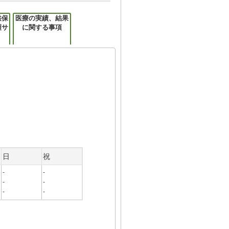
供保
医療の実績、結果
護サ
に関する事項
日
祝
-
-
-
-
-
-