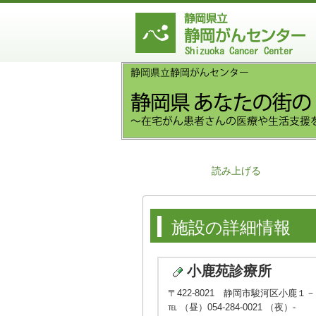
読み上げる
施設の詳細情報
小鹿苑診療所
〒422-8021 静岡市駿河区小鹿１
℡ （昼）054-284-0021 （夜）-