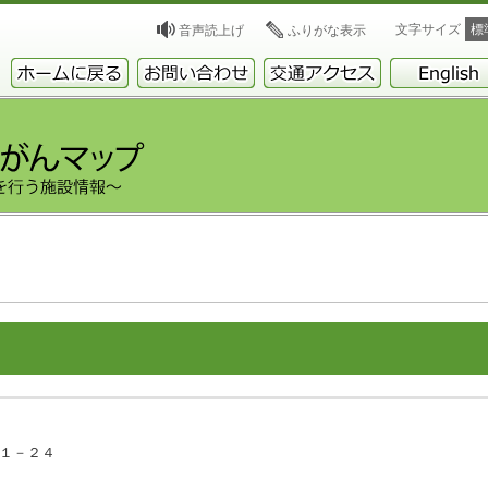
文字サイズ
標
音声読上げ
ふりがな表示
－１－２４