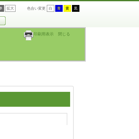
準
拡大
色合い変更
白
青
黄
黒
印刷用表示
閉じる