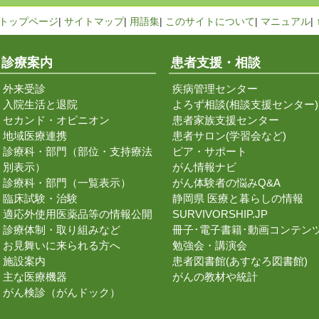
トップページ
|
サイトマップ
|
用語集
|
このサイトについて
|
マニュアル
|
診療案内
患者支援・相談
外来受診
疾病管理センター
入院生活と退院
よろず相談(相談支援センター)
セカンド・オピニオン
患者家族支援センター
地域医療連携
患者サロン(学習会など)
診療科・部門（部位・支持療法
ピア・サポート
別表示）
がん情報ナビ
診療科・部門（一覧表示）
がん体験者の悩みQ&A
臨床試験・治験
静岡県 医療と暮らしの情報
適応外使用医薬品等の情報公開
SURVIVORSHIP.JP
診療体制・取り組みなど
冊子･電子書籍･動画コンテン
お見舞いに来られる方へ
勉強会・講演会
施設案内
患者図書館(あすなろ図書館)
主な医療機器
がんの教材や統計
がん検診（がんドック）