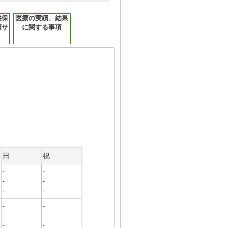
供保
医療の実績、結果
護サ
に関する事項
日
祝
-
-
-
-
-
-
-
-
-
-
-
-