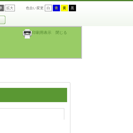
準
拡大
色合い変更
白
青
黄
黒
印刷用表示
閉じる