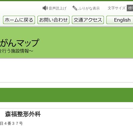
文字サイズ
標
音声読上げ
ふりがな表示
 森福整形外科
丁目４番３７号