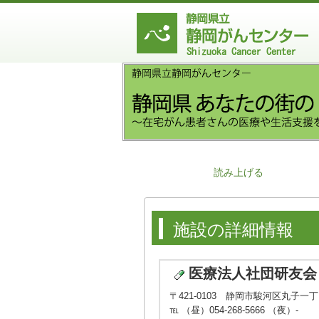
読み上げる
施設の詳細情報
医療法人社団研友会
〒421-0103 静岡市駿河区丸子一
℡ （昼）054-268-5666 （夜）-