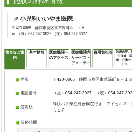
施設の詳細情報
小児科いいやま医院
〒420-0865 静岡市葵区東草深町８－１８
℡ （昼）054-247-3927 （夜）054-247-3927
簡単なご案
基本情報
医療機関へ
医療機関内
費用負担等
診療内容、
供保健・
内
のアクセス
サービス・
療・介護サ
アメニティ
ビス
住所
〒420-0865 静岡市葵区東草深町８－１
電話番号
（昼）054-247-3927 （夜）054-247-39
静鉄バス県立総合病院行き アイセル２１
最寄駅
歩１分
診療時間