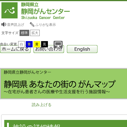
音声読上げ
ふりがな表示
文字サイズ
標準
拡大
色合い変更
白
青
黄
黒
読み上げる