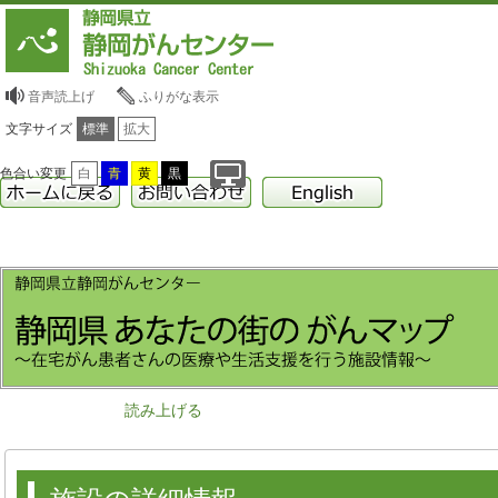
音声読上げ
ふりがな表示
文字サイズ
標準
拡大
色合い変更
白
青
黄
黒
読み上げる