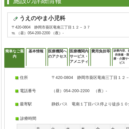
施設の詳細情報
うえのやま小児科
〒420-0804 静岡市葵区竜南三丁目１２－３７
℡ （昼）054-200-2200 （夜）-
簡単なご案
基本情報
医療機関へ
医療機関内
費用負担等
診療内容、
供保健・
内
のアクセス
サービス・
療・介護サ
アメニティ
ビス
住所
〒420-0804 静岡市葵区竜南三丁目１２
電話番号
（昼）054-200-2200 （夜）-
最寄駅
静鉄バス 竜南１丁目バス停より徒歩１０
診療時間