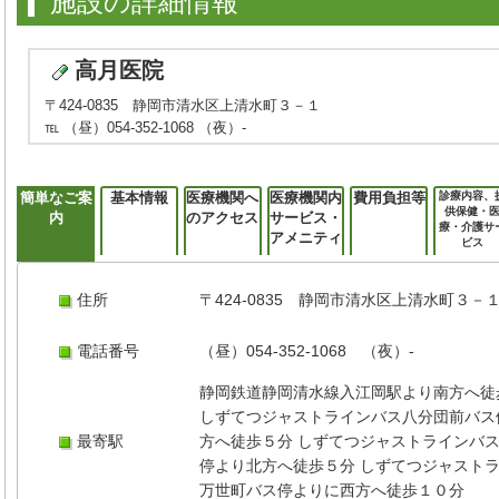
施設の詳細情報
高月医院
〒424-0835 静岡市清水区上清水町３－１
℡ （昼）054-352-1068 （夜）-
簡単なご案
基本情報
医療機関へ
医療機関内
費用負担等
診療内容、
供保健・
内
のアクセス
サービス・
療・介護サ
アメニティ
ビス
住所
〒424-0835 静岡市清水区上清水町３－
電話番号
（昼）054-352-1068 （夜）-
静岡鉄道静岡清水線入江岡駅より南方へ徒
しずてつジャストラインバス八分団前バス
最寄駅
方へ徒歩５分 しずてつジャストラインバ
停より北方へ徒歩５分 しずてつジャスト
万世町バス停よりに西方へ徒歩１０分