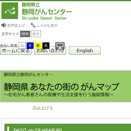
音声読上げ
ふりがな表示
文字サイズ
標準
拡大
色合い変更
白
青
黄
黒
読み上げる