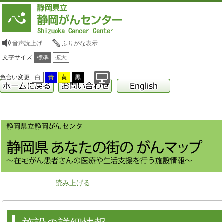
音声読上げ
ふりがな表示
文字サイズ
標準
拡大
色合い変更
白
青
黄
黒
読み上げる