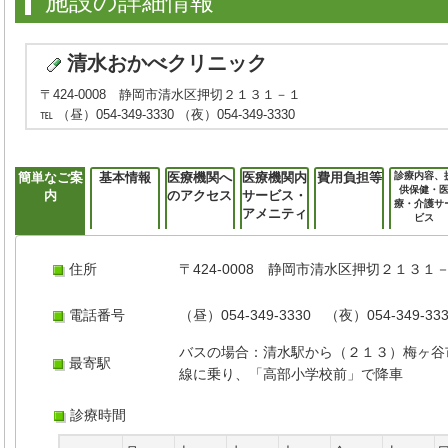
施設の詳細情報
清水おかべクリニック
〒424-0008 静岡市清水区押切２１３１－１
℡ （昼）054-349-3330 （夜）054-349-3330
簡単なご案
基本情報
医療機関へ
医療機関内
費用負担等
診療内容、
供保健・
内
のアクセス
サービス・
療・介護サ
アメニティ
ビス
住所
〒424-0008 静岡市清水区押切２１３１
電話番号
（昼）054-349-3330 （夜）054-349-33
バスの場合：清水駅から（２１３）梅ヶ谷
最寄駅
線に乗り、「高部小学校前」で降車
診療時間