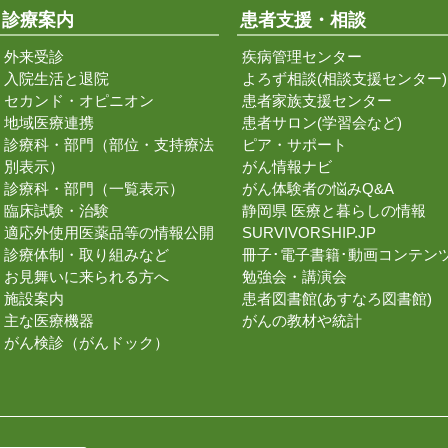
診療案内
患者支援・相談
外来受診
疾病管理センター
入院生活と退院
よろず相談(相談支援センター)
セカンド・オピニオン
患者家族支援センター
地域医療連携
患者サロン(学習会など)
診療科・部門（部位・支持療法
ピア・サポート
別表示）
がん情報ナビ
診療科・部門（一覧表示）
がん体験者の悩みQ&A
臨床試験・治験
静岡県 医療と暮らしの情報
適応外使用医薬品等の情報公開
SURVIVORSHIP.JP
診療体制・取り組みなど
冊子･電子書籍･動画コンテン
お見舞いに来られる方へ
勉強会・講演会
施設案内
患者図書館(あすなろ図書館)
主な医療機器
がんの教材や統計
がん検診（がんドック）