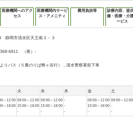
医療機関へのアク
医療機関内サービ
費用負担等
診療内容、提
セス
ス・アメニティ
健・医療・介
ービス
014 静岡市清水区天王南３－３
368-6811 （夜）-
よりバス（５番のりば蜂ヶ谷行），清水警察署前下車
火
水
木
金
土
00～12:00
09:00～12:00
09:00～12:00
-
09:00～12:00
09:00～12:00
00～18:00
15:00～18:00
15:00～18:00
-
15:00～18:00
-
-
-
-
-
-