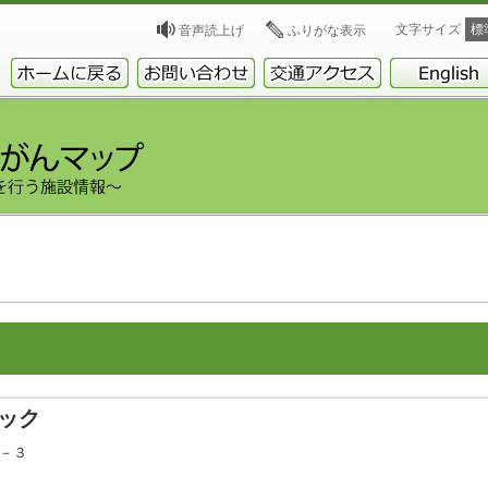
文字サイズ
標
音声読上げ
ふりがな表示
ック
３－３