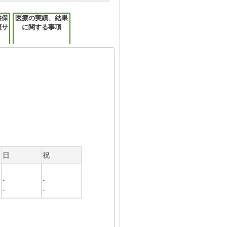
供保
医療の実績、結果
護サ
に関する事項
日
祝
-
-
-
-
-
-