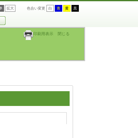
準
拡大
色合い変更
白
青
黄
黒
印刷用表示
閉じる