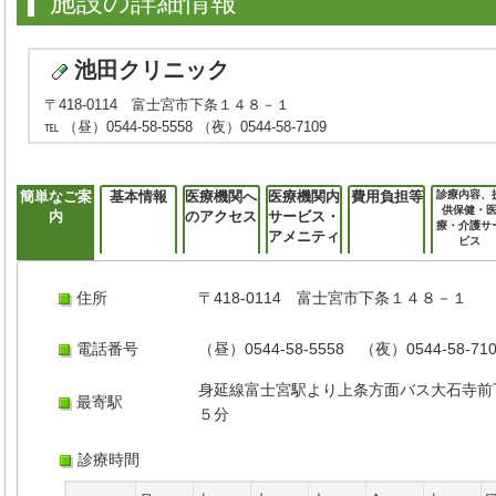
施設の詳細情報
池田クリニック
〒418-0114 富士宮市下条１４８－１
℡ （昼）0544-58-5558 （夜）0544-58-7109
簡単なご案
基本情報
医療機関へ
医療機関内
費用負担等
診療内容、
供保健・
内
のアクセス
サービス・
療・介護サ
アメニティ
ビス
住所
〒418-0114 富士宮市下条１４８－１
電話番号
（昼）0544-58-5558 （夜）0544-58-71
身延線富士宮駅より上条方面バス大石寺前
最寄駅
５分
診療時間