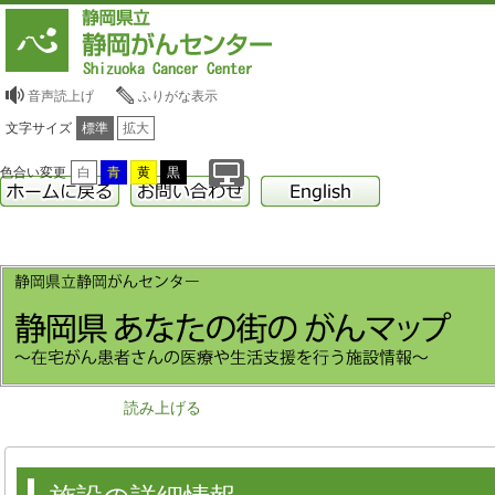
音声読上げ
ふりがな表示
文字サイズ
標準
拡大
色合い変更
白
青
黄
黒
読み上げる