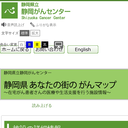
音声読上げ
ふりがな表示
文字サイズ
標準
拡大
色合い変更
白
青
黄
黒
読み上げる