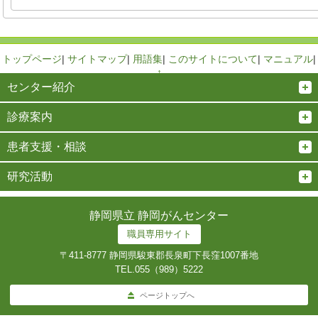
トップページ
|
サイトマップ
|
用語集
|
このサイトについて
|
マニュアル
|
↑
センター紹介
診療案内
患者支援・相談
研究活動
静岡県立 静岡がんセンター
職員専用サイト
〒411-8777 静岡県駿東郡長泉町下長窪1007番地
TEL.
055（989）5222
ページトップへ