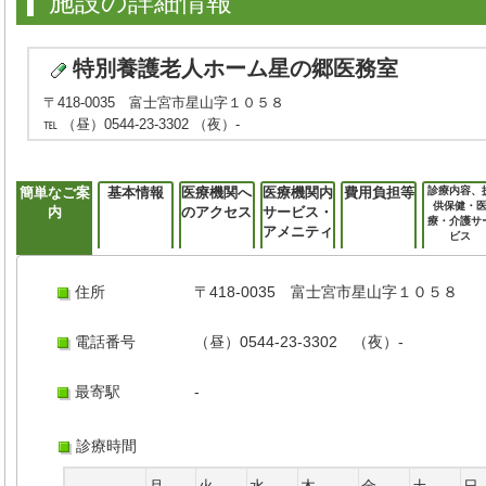
施設の詳細情報
特別養護老人ホーム星の郷医務室
〒418-0035 富士宮市星山字１０５８
℡ （昼）0544-23-3302 （夜）-
簡単なご案
基本情報
医療機関へ
医療機関内
費用負担等
診療内容、
供保健・
内
のアクセス
サービス・
療・介護サ
アメニティ
ビス
住所
〒418-0035 富士宮市星山字１０５８
電話番号
（昼）0544-23-3302 （夜）-
最寄駅
-
診療時間