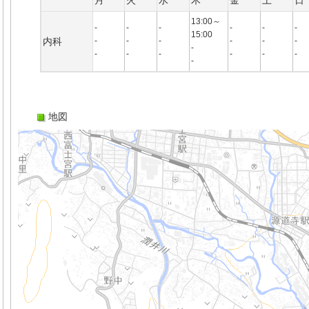
月
火
水
木
金
土
日
13:00～
-
-
-
-
-
-
15:00
内科
-
-
-
-
-
-
-
-
-
-
-
-
-
-
地図