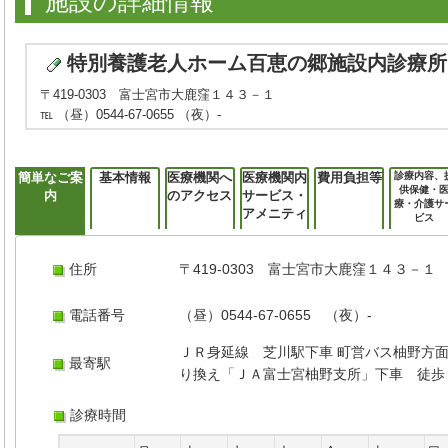
施設の詳細情報
特別養護老人ホーム百恵の郷施設内診療所
〒419-0303 富士宮市大鹿窪１４３－１
℡ （昼）0544-67-0655 （夜）-
簡単なご案
基本情報
医療機関へ
医療機関内
費用負担等
診療内容、
供保健・
内
のアクセス
サービス・
療・介護サ
アメニティ
ビス
住所
〒419-0303 富士宮市大鹿窪１４３－１
電話番号
（昼）0544-67-0655 （夜）-
ＪＲ身延線 芝川駅下車 町営バス柚野方
最寄駅
り換え「ＪＡ富士宮柚野支所」下車 徒歩
診療時間