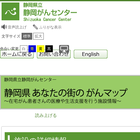
音声読上げ
ふりがな表示
文字サイズ
標準
拡大
色合い変更
白
青
黄
黒
読み上げる