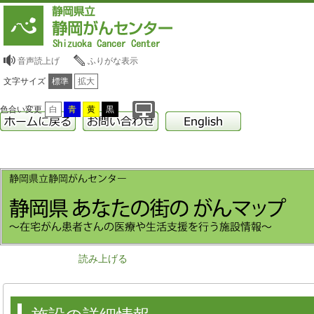
音声読上げ
ふりがな表示
文字サイズ
標準
拡大
色合い変更
白
青
黄
黒
読み上げる