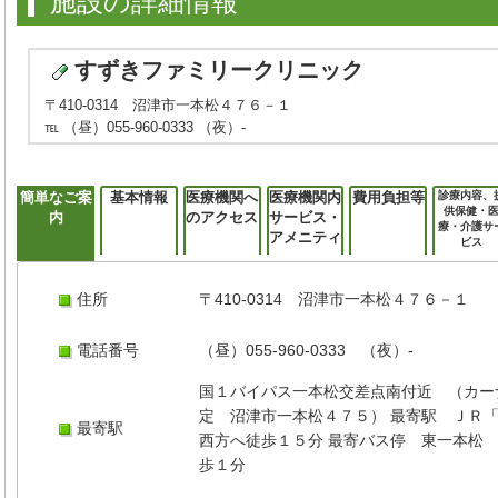
施設の詳細情報
すずきファミリークリニック
〒410-0314 沼津市一本松４７６－１
℡ （昼）055-960-0333 （夜）-
簡単なご案
基本情報
医療機関へ
医療機関内
費用負担等
診療内容、
供保健・
内
のアクセス
サービス・
療・介護サ
アメニティ
ビス
住所
〒410-0314 沼津市一本松４７６－１
電話番号
（昼）055-960-0333 （夜）-
国１バイパス一本松交差点南付近 （カー
定 沼津市一本松４７５） 最寄駅 Ｊ
最寄駅
西方へ徒歩１５分 最寄バス停 東一本松
歩１分