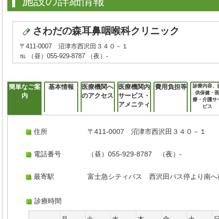
施設の詳細情報
さわだの森耳鼻咽喉科クリニック
〒411-0007 沼津市西沢田３４０－１
℡ （昼）055-929-8787 （夜）-
簡単なご案
基本情報
医療機関へ
医療機関内
費用負担等
診療内容、
供保健・
内
のアクセス
サービス・
療・介護サ
アメニティ
ビス
住所
〒411-0007 沼津市西沢田３４０－１
電話番号
（昼）055-929-8787 （夜）-
最寄駅
富士急シティバス 西沢田バス停より南へ
診療時間