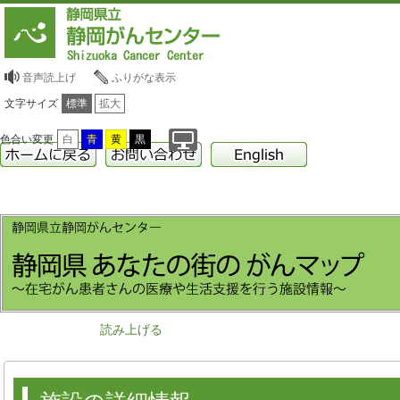
音声読上げ
ふりがな表示
文字サイズ
標準
拡大
色合い変更
白
青
黄
黒
読み上げる