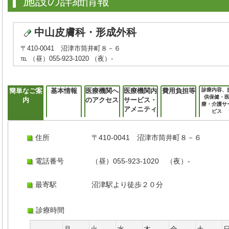
施設の詳細情報
中山皮膚科・形成外科
〒410-0041 沼津市筒井町８－６
℡ （昼）055-923-1020 （夜）-
簡単なご案
基本情報
医療機関へ
医療機関内
費用負担等
診療内容、
供保健・
内
のアクセス
サービス・
療・介護サ
アメニティ
ビス
住所
〒410-0041 沼津市筒井町８－６
電話番号
（昼）055-923-1020 （夜）-
最寄駅
沼津駅より徒歩２０分
診療時間