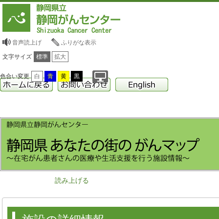
音声読上げ
ふりがな表示
文字サイズ
標準
拡大
色合い変更
白
青
黄
黒
読み上げる