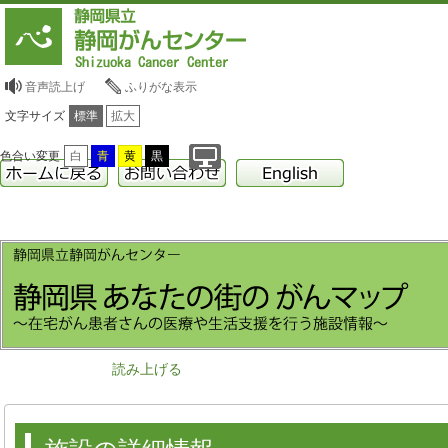
音声読上げ
ふりがな表示
文字サイズ
標準
拡大
色合い変更
白
青
黄
黒
読み上げる