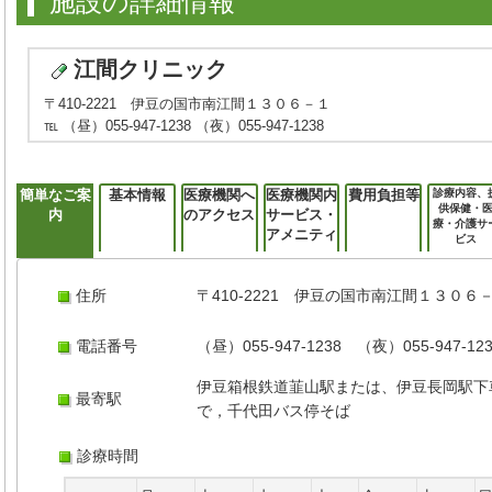
施設の詳細情報
江間クリニック
〒410-2221 伊豆の国市南江間１３０６－１
℡ （昼）055-947-1238 （夜）055-947-1238
簡単なご案
基本情報
医療機関へ
医療機関内
費用負担等
診療内容、
供保健・
内
のアクセス
サービス・
療・介護サ
アメニティ
ビス
住所
〒410-2221 伊豆の国市南江間１３０６
電話番号
（昼）055-947-1238 （夜）055-947-12
伊豆箱根鉄道韮山駅または、伊豆長岡駅下
最寄駅
で，千代田バス停そば
診療時間