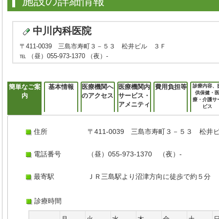
施設の詳細情報
中川内科医院
〒411-0039 三島市寿町３－５３ 松井ビル ３Ｆ
℡ （昼）055-973-1370 （夜）-
簡単なご案
基本情報
医療機関へ
医療機関内
費用負担等
診療内容、
供保健・
内
のアクセス
サービス・
療・介護サ
アメニティ
ビス
住所
〒411-0039 三島市寿町３－５３ 松井
電話番号
（昼）055-973-1370 （夜）-
最寄駅
ＪＲ三島駅より沼津方向に徒歩で約５分
診療時間