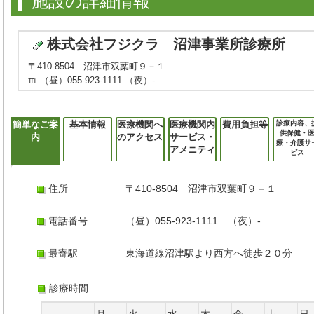
施設の詳細情報
株式会社フジクラ 沼津事業所診療所
〒410-8504 沼津市双葉町９－１
℡ （昼）055-923-1111 （夜）-
簡単なご案
基本情報
医療機関へ
医療機関内
費用負担等
診療内容、
供保健・
内
のアクセス
サービス・
療・介護サ
アメニティ
ビス
住所
〒410-8504 沼津市双葉町９－１
電話番号
（昼）055-923-1111 （夜）-
最寄駅
東海道線沼津駅より西方へ徒歩２０分
診療時間