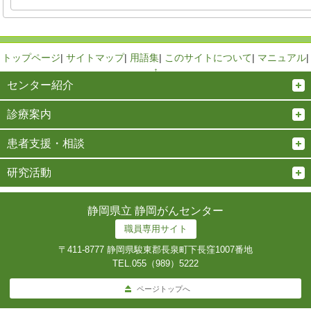
トップページ
|
サイトマップ
|
用語集
|
このサイトについて
|
マニュアル
|
↑
センター紹介
診療案内
患者支援・相談
研究活動
静岡県立 静岡がんセンター
職員専用サイト
〒411-8777 静岡県駿東郡長泉町下長窪1007番地
TEL.
055（989）5222
ページトップへ