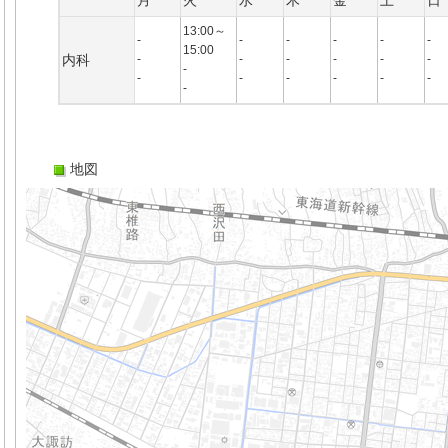
月
火
水
木
金
土
日
13:00～
-
-
-
-
-
-
15:00
内科
-
-
-
-
-
-
-
-
-
-
-
-
-
-
地図