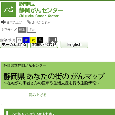
音声読上げ
ふりがな表示
文字サイズ
標準
拡大
色合い変更
白
青
黄
黒
読み上げる