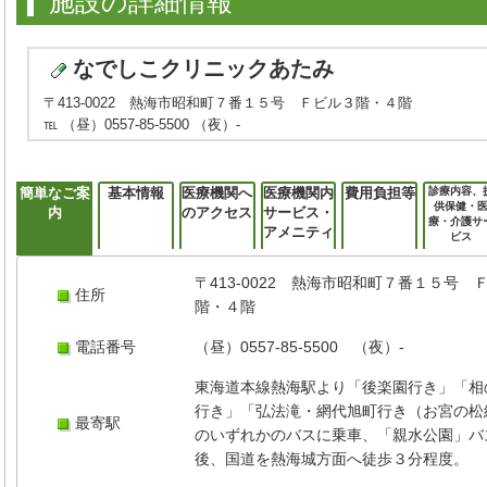
施設の詳細情報
なでしこクリニックあたみ
〒413-0022 熱海市昭和町７番１５号 Ｆビル３階・４階
℡ （昼）0557-85-5500 （夜）-
簡単なご案
基本情報
医療機関へ
医療機関内
費用負担等
診療内容、
供保健・
内
のアクセス
サービス・
療・介護サ
アメニティ
ビス
〒413-0022 熱海市昭和町７番１５号 
住所
階・４階
電話番号
（昼）0557-85-5500 （夜）-
東海道本線熱海駅より「後楽園行き」「相
行き」「弘法滝・網代旭町行き（お宮の松
最寄駅
のいずれかのバスに乗車、「親水公園」バ
後、国道を熱海城方面へ徒歩３分程度。