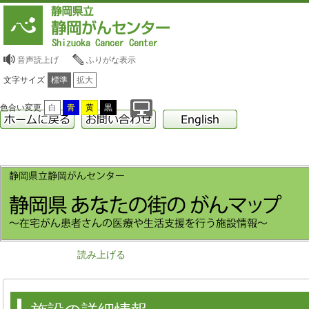
音声読上げ
ふりがな表示
文字サイズ
標準
拡大
色合い変更
白
青
黄
黒
読み上げる