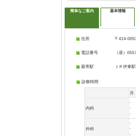
簡単なご案内
基本情報
住所
〒414-0
電話番号
（昼）0557
最寄駅
ＪＲ伊東駅
診療時間
月
-
内科
-
-
-
外科
-
-