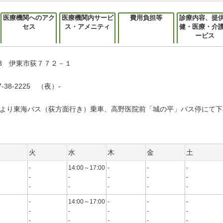
医療機関へのアク
医療機関内サービ
費用負担等
診療内容、提
セス
ス・アメニティ
健・医療・介
ービス
053 伊東市荻７７２－１
-38-2225 （夜）-
より東海バス（荻方面行き）乗車、高野医院前「城の平」バス停にて下
火
水
木
金
土
-
14:00～17:00
-
-
-
-
-
-
-
-
-
-
-
-
-
-
14:00～17:00
-
-
-
-
-
-
-
-
-
-
-
-
-