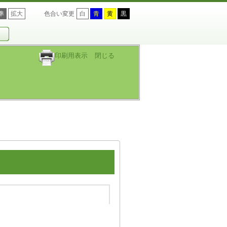
準
拡大
色合い変更
白
青
黄
黒
印刷用表示
閉じる