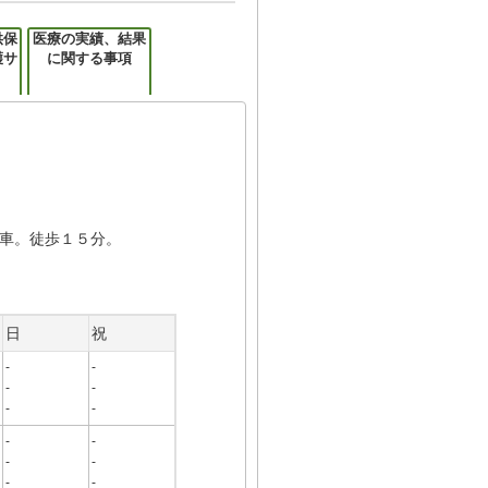
供保
医療の実績、結果
護サ
に関する事項
車。徒歩１５分。
日
祝
-
-
-
-
-
-
-
-
-
-
-
-