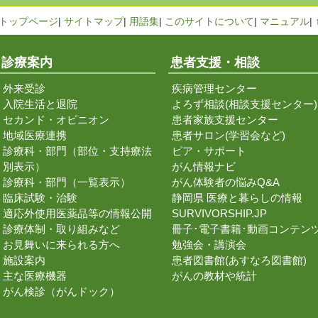
トップページ
|
サイトマップ
|
用語集
|
このサイトについて
|
マニュアル
|
診療案内
患者支援・相談
外来受診
疾病管理センター
入院生活と退院
よろず相談(相談支援センター)
セカンド・オピニオン
患者家族支援センター
地域医療連携
患者サロン(学習会など)
診療科・部門（部位・支持療法
ピア・サポート
別表示）
がん情報ナビ
診療科・部門（一覧表示）
がん体験者の悩みQ&A
臨床試験・治験
静岡県 医療と暮らしの情報
適応外使用医薬品等の情報公開
SURVIVORSHIP.JP
診療体制・取り組みなど
冊子･電子書籍･動画コンテン
お見舞いに来られる方へ
勉強会・講演会
施設案内
患者図書館(あすなろ図書館)
主な医療機器
がんの教材や統計
がん検診（がんドック）