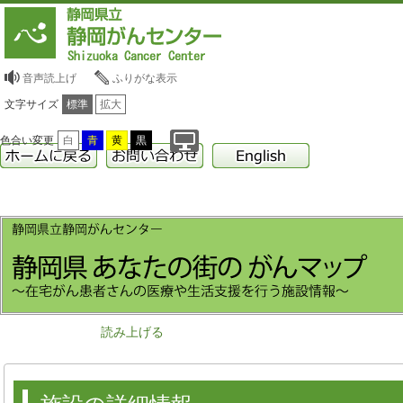
音声読上げ
ふりがな表示
文字サイズ
標準
拡大
色合い変更
白
青
黄
黒
読み上げる