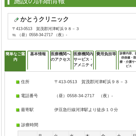
施設の詳細情報
かとうクリニック
〒413-0513 賀茂郡河津町浜９８－３
℡ （昼）0558-34-2717 （夜）-
簡単なご案
基本情報
医療機関へ
医療機関内
費用負担等
診療内容、
供保健・
内
のアクセス
サービス・
療・介護サ
アメニティ
ビス
住所
〒413-0513 賀茂郡河津町浜９８－３
電話番号
（昼）0558-34-2717 （夜）-
最寄駅
伊豆急行線河津駅より徒歩１０分
診療時間