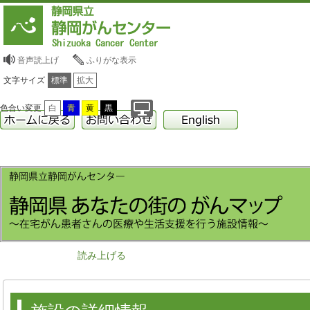
音声読上げ
ふりがな表示
文字サイズ
標準
拡大
色合い変更
白
青
黄
黒
読み上げる