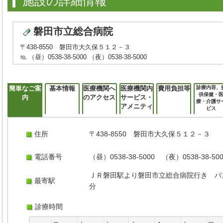
施設の詳細情報
磐田市立総合病院
〒438-8550 磐田市大久保５１２－３
℡ （昼）0538-38-5000 （夜）0538-38-5000
簡単なご案
基本情報
医療機関へ
医療機関内
費用負担等
診療内容、
供保健・
内
のアクセス
サービス・
療・介護サ
アメニティ
ビス
住所
〒438-8550 磐田市大久保５１２－３
電話番号
（昼）0538-38-5000 （夜）0538-38-50
ＪＲ磐田駅より磐田市立総合病院行き バ
最寄駅
分
診療時間