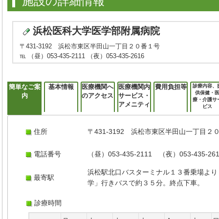
施設の詳細情報
浜松医科大学医学部附属病院
〒431-3192 浜松市東区半田山一丁目２０番１号
℡ （昼）053-435-2111 （夜）053-435-2616
簡単なご案
基本情報
医療機関へ
医療機関内
費用負担等
診療内容、
供保健・
内
のアクセス
サービス・
療・介護サ
アメニティ
ビス
住所
〒431-3192 浜松市東区半田山一丁目２
電話番号
（昼）053-435-2111 （夜）053-435-26
浜松駅北口バスターミナル１３番乗場より
最寄駅
学」行きバスで約３５分。終点下車。
診療時間