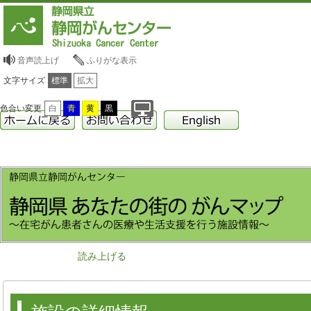
音声読上げ
ふりがな表示
文字サイズ
標準
拡大
色合い変更
白
青
黄
黒
読み上げる