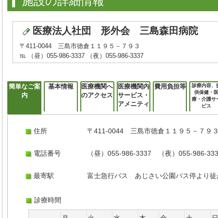
施設の詳細情報
医療法人社団 形外会 三島森田病院
〒411-0044 三島市徳倉１１９５－７９３
℡ （昼）055-986-3337 （夜）055-986-3337
簡単なご案
基本情報
医療機関へ
医療機関内
費用負担等
診療内容、
供保健・
内
のアクセス
サービス・
療・介護サ
アメニティ
ビス
住所
〒411-0044 三島市徳倉１１９５－７９
電話番号
（昼）055-986-3337 （夜）055-986-33
最寄駅
富士急行バス あじさい公園バス停より徒
診療時間