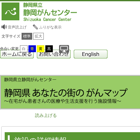
音声読上げ
ふりがな表示
文字サイズ
標準
拡大
色合い変更
白
青
黄
黒
読み上げる