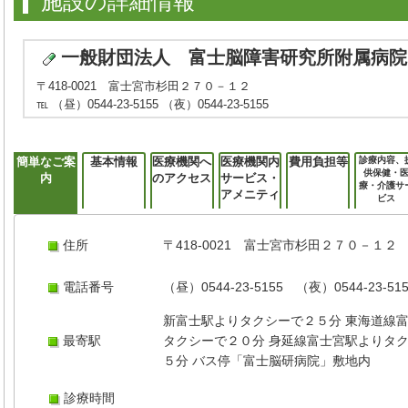
施設の詳細情報
一般財団法人 富士脳障害研究所附属病院
〒418-0021 富士宮市杉田２７０－１２
℡ （昼）0544-23-5155 （夜）0544-23-5155
簡単なご案
基本情報
医療機関へ
医療機関内
費用負担等
診療内容、
供保健・
内
のアクセス
サービス・
療・介護サ
アメニティ
ビス
住所
〒418-0021 富士宮市杉田２７０－１２
電話番号
（昼）0544-23-5155 （夜）0544-23-51
新富士駅よりタクシーで２５分 東海道線
最寄駅
タクシーで２０分 身延線富士宮駅よりタ
５分 バス停「富士脳研病院」敷地内
診療時間