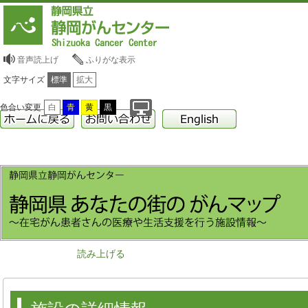
音声読上げ
ふりがな表示
文字サイズ
標準
拡大
色合い変更
白
青
黄
黒
読み上げる