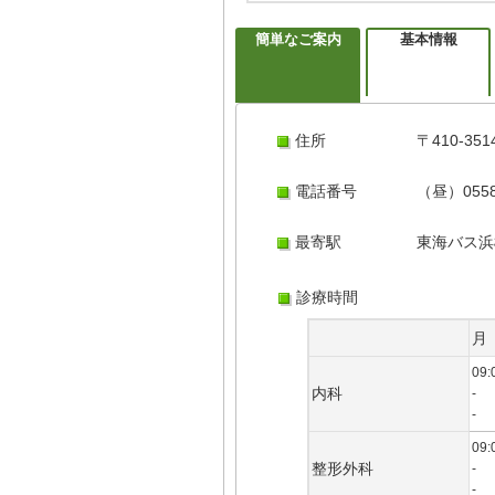
簡単なご案内
基本情報
住所
〒410-
電話番号
（昼）0558
最寄駅
東海バス浜
診療時間
月
09:
内科
-
-
09:
整形外科
-
-