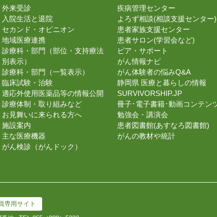
外来受診
疾病管理センター
入院生活と退院
よろず相談(相談支援センター)
セカンド・オピニオン
患者家族支援センター
地域医療連携
患者サロン(学習会など)
診療科・部門（部位・支持療法
ピア・サポート
別表示）
がん情報ナビ
診療科・部門（一覧表示）
がん体験者の悩みQ&A
臨床試験・治験
静岡県 医療と暮らしの情報
適応外使用医薬品等の情報公開
SURVIVORSHIP.JP
診療体制・取り組みなど
冊子･電子書籍･動画コンテン
お見舞いに来られる方へ
勉強会・講演会
施設案内
患者図書館(あすなろ図書館)
主な医療機器
がんの教材や統計
がん検診（がんドック）
員専用サイト