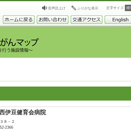
文字サイズ
標
音声読上げ
ふりがな表示
西伊豆健育会病院
１３８－２
2-2366