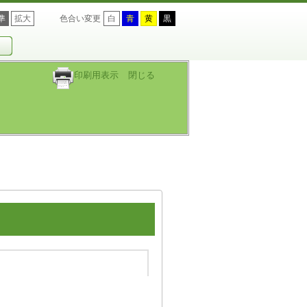
準
拡大
色合い変更
白
青
黄
黒
印刷用表示
閉じる