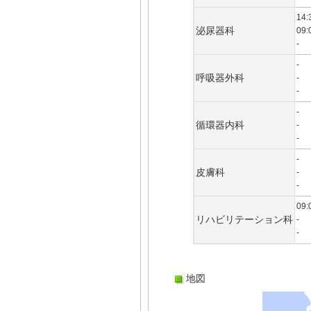
14:
泌尿器科
09:
-
-
呼吸器外科
-
-
-
循環器内科
-
-
-
皮膚科
-
-
09:
リハビリテーション科
-
-
地図