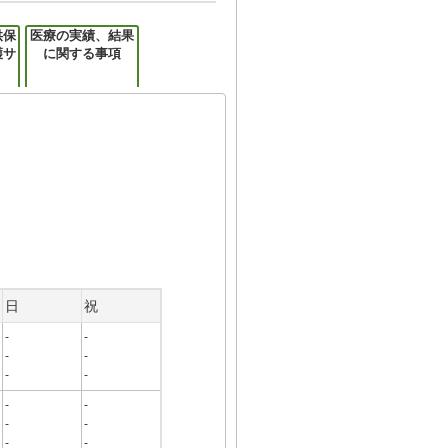
供保
医療の実績、結果
護サ
に関する事項
日
祝
-
-
-
-
-
-
-
-
-
-
-
-