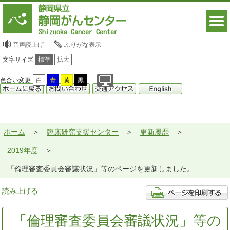
音声読上げ
ふりがな表示
文字サイズ
標準
拡大
色合い変更
白
青
黄
黒
ホーム
臨床研究支援センター
更新履歴
2019年度
「倫理審査委員会審議状況」等のページを更新しました。
読み上げる
「倫理審査委員会審議状況」等の