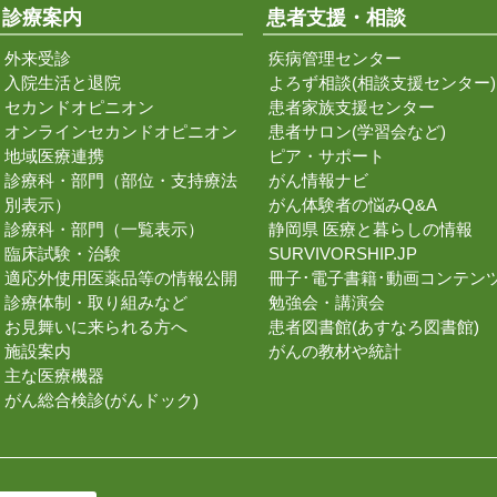
診療案内
患者支援・相談
外来受診
疾病管理センター
入院生活と退院
よろず相談(相談支援センター)
セカンドオピニオン
患者家族支援センター
オンラインセカンドオピニオン
患者サロン(学習会など)
地域医療連携
ピア・サポート
診療科・部門（部位・支持療法
がん情報ナビ
別表示）
がん体験者の悩みQ&A
診療科・部門（一覧表示）
静岡県 医療と暮らしの情報
臨床試験・治験
SURVIVORSHIP.JP
適応外使用医薬品等の情報公開
冊子･電子書籍･動画コンテン
診療体制・取り組みなど
勉強会・講演会
お見舞いに来られる方へ
患者図書館(あすなろ図書館)
施設案内
がんの教材や統計
主な医療機器
がん総合検診(がんドック)