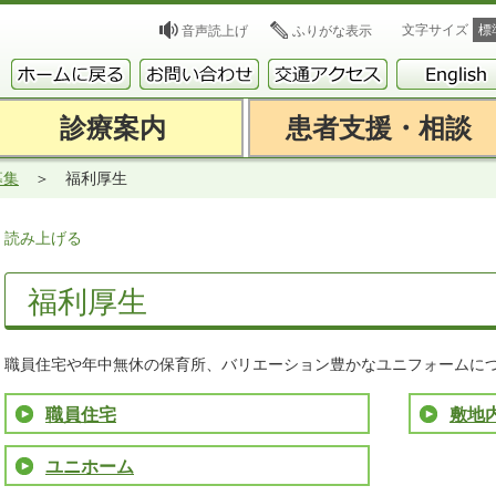
文字サイズ
標
音声読上げ
ふりがな表示
診療案内
患者支援・相談
募集
福利厚生
読み上げる
福利厚生
職員住宅や年中無休の保育所、バリエーション豊かなユニフォームに
職員住宅
敷地
ユニホーム