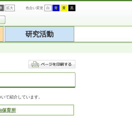
準
拡大
色合い変更
白
青
黄
黒
研究活動
ついて紹介しています。
内保育所