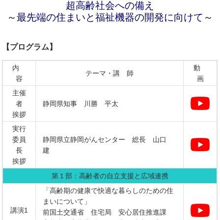
超高齢社会への備え
～最先端の住まいと福祉機器の開発に向けて～
【プログラム】
内
動
テーマ・講 師
容
画
主催
者
静岡県知事 川勝 平太
挨拶
実行
委員
静岡県立静岡がんセンター 総長 山口
長
建
挨拶
第１部：高齢者の自立支援と広域連携
「高齢期の健康で快適な暮らしのための住
まいについて」
講演1
前国土交通省 住宅局 安心居住推進課