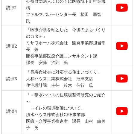
公益財団法人ふじのくに医療城下町推進機
講演1
構
ファルマバレーセンター長 植田 勝智
氏
「医療介護を軸とした 今後のまちづくり
のカタチ」
ミサワホーム株式会社 開発事業部担当部
講演2
長 兼
開発事業部医療介護コンサルタント課
課長 安藤 治郎 氏
「長寿命社会に対応する住まいづくり」
講演3
大和ハウス工業株式会社 沼津支店
住宅設計課 主任 鈴木 信行 氏
「～積水ハウスの住環境整備研究のご紹介
～
トイレの環境整備について」
講演4
積水ハウス株式会社CRE事業部
医療・介護事業推進室 課長 山村 由美
子 氏