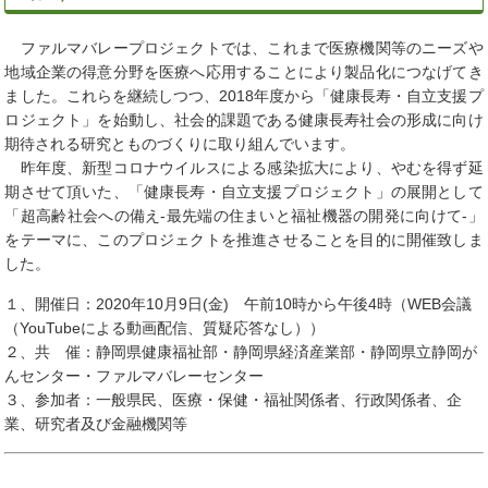
ファルマバレープロジェクトでは、これまで医療機関等のニーズや
地域企業の得意分野を医療へ応用することにより製品化につなげてき
ました。これらを継続しつつ、2018年度から「健康長寿・自立支援プ
ロジェクト」を始動し、社会的課題である健康長寿社会の形成に向け
期待される研究とものづくりに取り組んでいます。
昨年度、新型コロナウイルスによる感染拡大により、やむを得ず延
期させて頂いた、「健康長寿・自立支援プロジェクト」の展開として
「超高齢社会への備え-最先端の住まいと福祉機器の開発に向けて-」
をテーマに、このプロジェクトを推進させることを目的に開催致しま
した。
１、開催日：2020年10月9日(金) 午前10時から午後4時（WEB会議
（YouTubeによる動画配信、質疑応答なし））
２、共 催：静岡県健康福祉部・静岡県経済産業部・静岡県立静岡が
んセンター・ファルマバレーセンター
３、参加者：一般県民、医療・保健・福祉関係者、行政関係者、企
業、研究者及び金融機関等