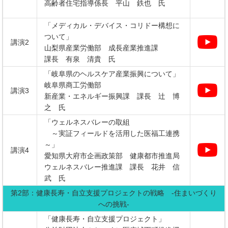
高齢者住宅指導係長 平山 鉄也 氏
「メディカル・デバイス・コリドー構想に
ついて」
講演2
山梨県産業労働部 成長産業推進課
課長 有泉 清貴 氏
「岐阜県のヘルスケア産業振興について」
岐阜県商工労働部
講演3
新産業・エネルギー振興課 課長 辻 博
之 氏
「ウェルネスバレーの取組
～実証フィールドを活用した医福工連携
～」
講演4
愛知県大府市企画政策部 健康都市推進局
ウェルネスバレー推進課 課長 花井 信
武 氏
第2部：健康長寿・自立支援プロジェクトの戦略 -住まいづくり
への挑戦-
「健康長寿・自立支援プロジェクト」