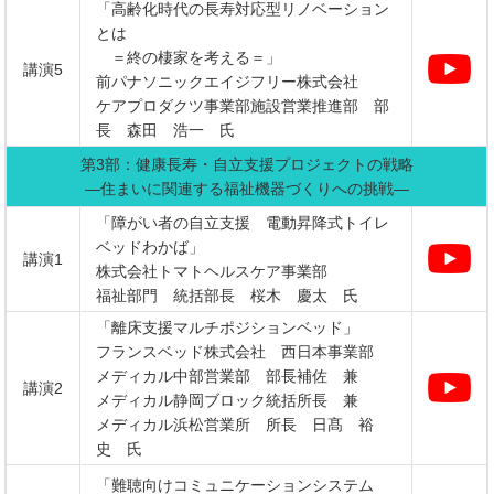
「高齢化時代の長寿対応型リノベーション
とは
＝終の棲家を考える＝」
講演5
前パナソニックエイジフリー株式会社
ケアプロダクツ事業部施設営業推進部 部
長 森田 浩一 氏
第3部：健康長寿・自立支援プロジェクトの戦略
―住まいに関連する福祉機器づくりへの挑戦―
「障がい者の自立支援 電動昇降式トイレ
ベッドわかば」
講演1
株式会社トマトヘルスケア事業部
福祉部門 統括部長 桜木 慶太 氏
「離床支援マルチポジションベッド」
フランスベッド株式会社 西日本事業部
メディカル中部営業部 部長補佐 兼
講演2
メディカル静岡ブロック統括所長 兼
メディカル浜松営業所 所長 日髙 裕
史 氏
「難聴向けコミュニケーションシステム