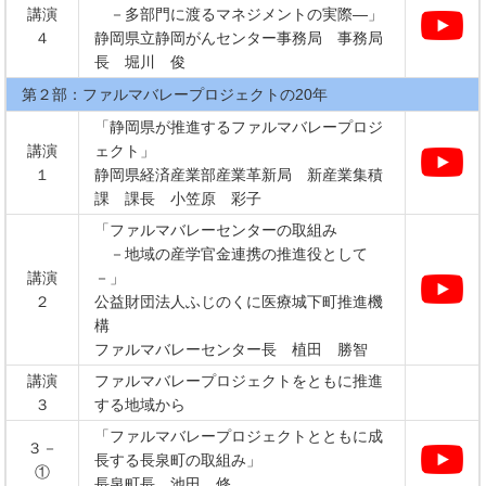
講演
－多部門に渡るマネジメントの実際―」
４
静岡県立静岡がんセンター事務局 事務局
長 堀川 俊
第２部：ファルマバレープロジェクトの20年
「静岡県が推進するファルマバレープロジ
講演
ェクト」
１
静岡県経済産業部産業革新局 新産業集積
課 課長 小笠原 彩子
「ファルマバレーセンターの取組み
－地域の産学官金連携の推進役として
講演
－」
２
公益財団法人ふじのくに医療城下町推進機
構
ファルマバレーセンター長 植田 勝智
講演
ファルマバレープロジェクトをともに推進
３
する地域から
「ファルマバレープロジェクトとともに成
３－
長する長泉町の取組み」
①
長泉町長 池田 修