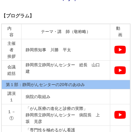
【プログラム】
内
動
テーマ・講 師（敬称略）
容
画
主催
者
静岡県知事 川勝 平太
挨拶
静岡県立静岡がんセンター 総長 山口
会議
建
総括
第１部：静岡がんセンターの20年のあゆみ
講演
病院の取組み
１
「がん医療の進化と診療の実際」
１－
静岡県立静岡がんセンター 病院長 上
①
坂 克彦
「専門性を極めるがん看護