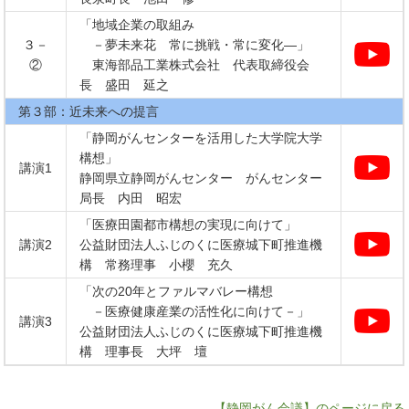
「地域企業の取組み
３－
－夢未来花 常に挑戦・常に変化―」
②
東海部品工業株式会社 代表取締役会
長 盛田 延之
第３部：近未来への提言
「静岡がんセンターを活用した大学院大学
構想」
講演1
静岡県立静岡がんセンター がんセンター
局長 内田 昭宏
「医療田園都市構想の実現に向けて」
講演2
公益財団法人ふじのくに医療城下町推進機
構 常務理事 小櫻 充久
「次の20年とファルマバレー構想
－医療健康産業の活性化に向けて－」
講演3
公益財団法人ふじのくに医療城下町推進機
構 理事長 大坪 壇
【静岡がん会議】のページに戻る