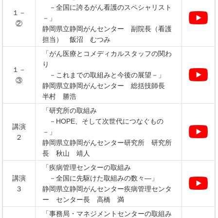
－全国に誇るがん看護のスペシャリスト
１－
－」
②
静岡県立静岡がんセンター 副院長（看護
担当） 飯沼 むつみ
「がん医療とコメディカルスタッフの関わ
り
１－
－これまでの取組みと今後の展望－」
③
静岡県立静岡がんセンター 総括技師長
半村 勝浩
「研究所の取組み
－HOPE、そして次世代につなぐもの
講演
－」
２
静岡県立静岡がんセンター研究所 研究所
長 秋山 靖人
「疾病管理センターの取組み
講演
－全国に先駆けた取組みの数々―」
３
静岡県立静岡がんセンター疾病管理センタ
ー センター長 高橋 満
「事務局・マネジメントセンターの取組み