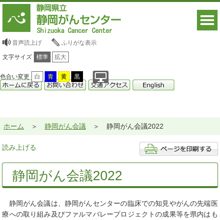
音声読上げ
ふりがな表示
文字サイズ
標準
拡大
色合い変更
白
青
黄
黒
ホーム
静岡がん会議
静岡がん会議2022
読み上げる
静岡がん会議2022
静岡がん会議は、静岡がんセンターの臨床での知見やがんの先端医
療への取り組み及びファルマバレープロジェクトの成果等を県内はも