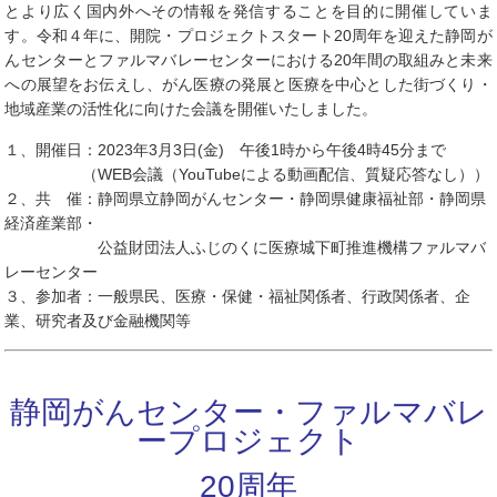
とより広く国内外へその情報を発信することを目的に開催していま
す。令和４年に、開院・プロジェクトスタート20周年を迎えた静岡が
んセンターとファルマバレーセンターにおける20年間の取組みと未来
への展望をお伝えし、がん医療の発展と医療を中心とした街づくり・
地域産業の活性化に向けた会議を開催いたしました。
１、開催日：2023年3月3日(金) 午後1時から午後4時45分まで
（WEB会議（YouTubeによる動画配信、質疑応答なし））
２、共 催：静岡県立静岡がんセンター・静岡県健康福祉部・静岡県
経済産業部・
公益財団法人ふじのくに医療城下町推進機構ファルマバ
レーセンター
３、参加者：一般県民、医療・保健・福祉関係者、行政関係者、企
業、研究者及び金融機関等
静岡がんセンター・ファルマバレ
ープロジェクト
20周年