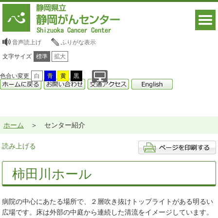
音声読上げ
ふりがな表示
文字サイズ
標準
拡大
色合い変更
白
青
黄
黒
ホーム
センター紹介
読み上げる
柿田川ホール
病院の中心にあたる場所で、２層吹き抜けトップライトがある明るい
広場です。床は外部の中庭から連続した清流をイメージしています。