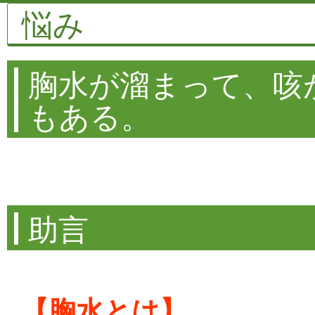
悩み
胸水が溜まって、咳
もある。
助言
【胸水とは】